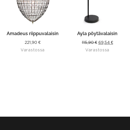
Amadeus riippuvalaisin
Ayla pöytävalaisin
Original
Current
221,90
€
115,90
€
69,54
€
Varastossa
Varastossa
price
price
was:
is:
115,90 €.
69,54 €.