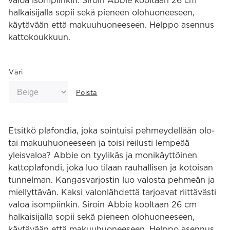
valoa isompiinkin. Siroin Abbie kooltaan 26 cm
halkaisijalla sopii sekä pieneen olohuoneeseen,
käytävään että makuuhuoneeseen. Helppo asennus
kattokoukkuun.
Väri
Poista
Etsitkö plafondia, joka sointuisi pehmeydellään olo-
tai makuuhuoneeseen ja toisi reilusti lempeää
yleisvaloa? Abbie on tyylikäs ja monikäyttöinen
kattoplafondi, joka luo tilaan rauhallisen ja kotoisan
tunnelman. Kangasvarjostin luo valosta pehmeän ja
miellyttävän. Kaksi valonlähdettä tarjoavat riittävästi
valoa isompiinkin. Siroin Abbie kooltaan 26 cm
halkaisijalla sopii sekä pieneen olohuoneeseen,
käytävään että makuuhuoneeseen. Helppo asennus