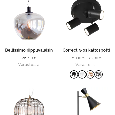
has
multiple
variants.
The
options
may
be
chosen
on
the
product
Bellissimo riippuvalaisin
Correct 3-os kattospotti
page
Price
219,90
€
75,00
€
–
75,90
€
Varastossa
Varastossa
range:
75,00 €
throug
VALITSE
75,90 €
VAIHTOEHDOISTA