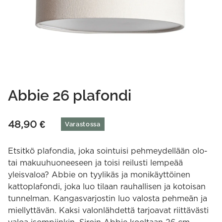
Abbie 26 plafondi
48,90
€
Varastossa
Etsitkö plafondia, joka sointuisi pehmeydellään olo-
tai makuuhuoneeseen ja toisi reilusti lempeää
yleisvaloa? Abbie on tyylikäs ja monikäyttöinen
kattoplafondi, joka luo tilaan rauhallisen ja kotoisan
tunnelman. Kangasvarjostin luo valosta pehmeän ja
miellyttävän. Kaksi valonlähdettä tarjoavat riittävästi