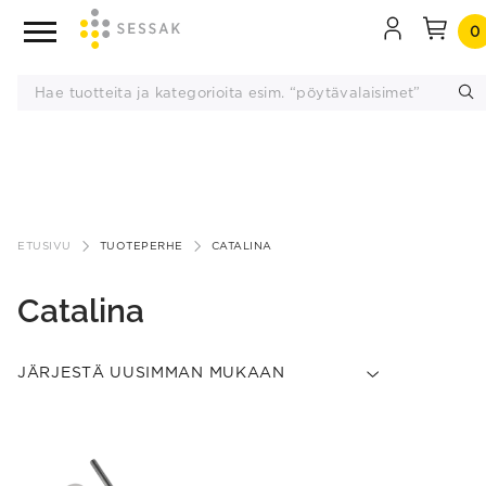
0
Siirry
sisältöön
ETUSIVU
TUOTEPERHE
CATALINA
Catalina