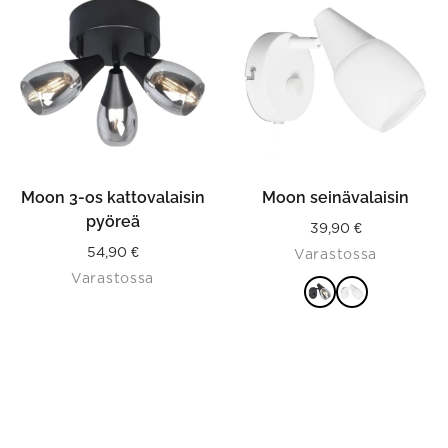
has
multiple
variants.
The
options
may
be
chosen
on
the
product
Moon 3-os kattovalaisin
Moon seinävalaisin
page
pyöreä
39,90
€
54,90
€
Varastossa
Varastossa
VALITSE
VAIHTOEHDOISTA