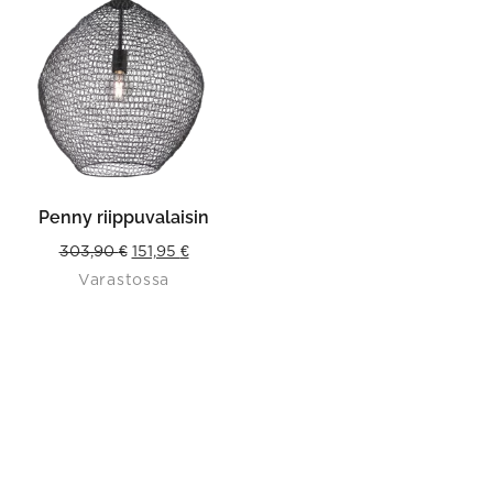
Penny riippuvalaisin
Original
Current
303,90
€
151,95
€
Varastossa
price
price
was:
is:
303,90 €.
151,95 €.