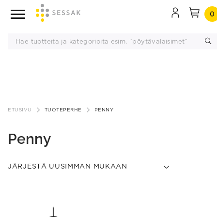
0
Siirry
sisältöön
ETUSIVU
TUOTEPERHE
PENNY
Penny