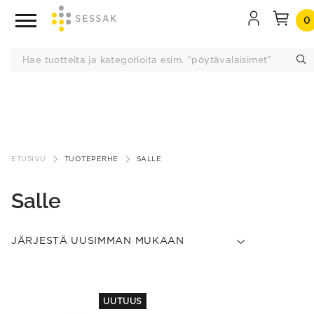
0
Siirry
sisältöön
ETUSIVU
TUOTEPERHE
SALLE
Salle
UUTUUS