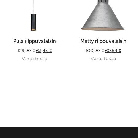
Puls riippuvalaisin
Matty riippuvalaisin
Original
Current
Original
Current
126,90
€
63,45
€
100,90
€
60,54
€
Varastossa
Varastossa
price
price
price
price
was:
is:
was:
is:
126,90 €.
63,45 €.
100,90 €.
60,54 €.