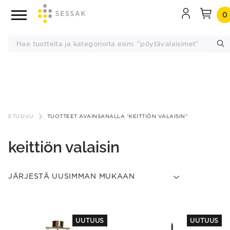
0
Siirry
sisältöön
ETUSIVU
TUOTTEET AVAINSANALLA “KEITTIÖN VALAISIN”
keittiön valaisin
This
UUTUUS
UUTUUS
product