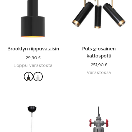
multiple
variants.
The
options
may
be
chosen
on
the
product
Brooklyn riippuvalaisin
Puls 3-osainen
page
kattospotti
29,90
€
251,90
€
Loppu varastosta
Varastossa
VALITSE
VAIHTOEHDOISTA