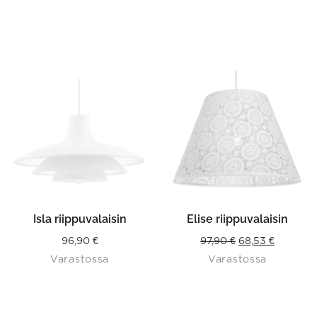
Isla riippuvalaisin
Elise riippuvalaisin
Original
Current
96,90
€
97,90
€
68,53
€
Varastossa
Varastossa
price
price
was:
is:
97,90 €.
68,53 €.