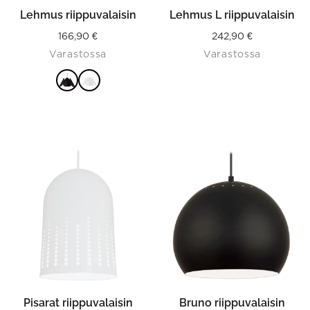
the
product
Lehmus riippuvalaisin
Lehmus L riippuvalaisin
page
166,90
€
242,90
€
Varastossa
Varastossa
VALITSE
VAIHTOEHDOISTA
Pisarat riippuvalaisin
Bruno riippuvalaisin