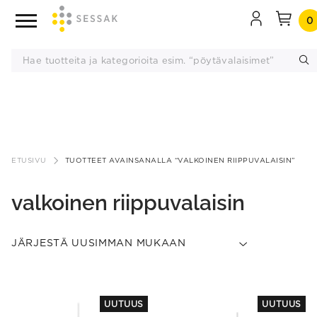
0
Siirry
sisältöön
ETUSIVU
TUOTTEET AVAINSANALLA “VALKOINEN RIIPPUVALAISIN”
valkoinen riippuvalaisin
UUTUUS
UUTUUS