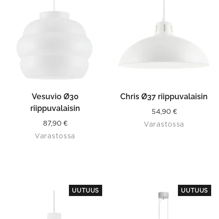
Vesuvio Ø30
Chris Ø37 riippuvalaisin
riippuvalaisin
54,90
€
87,90
€
Varastossa
Varastossa
This
UUTUUS
UUTUUS
product
has
multiple