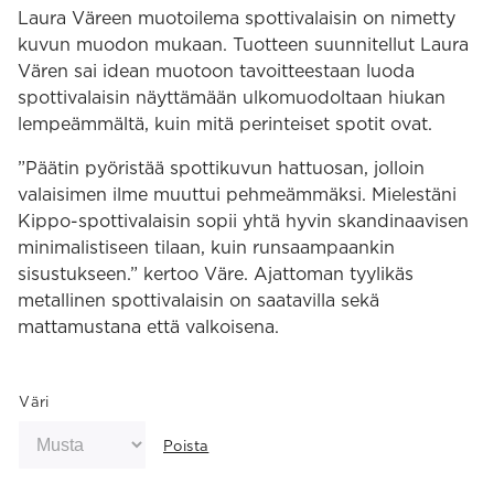
Laura Väreen muotoilema spottivalaisin on nimetty
kuvun muodon mukaan. Tuotteen suunnitellut Laura
Vären sai idean muotoon tavoitteestaan luoda
spottivalaisin näyttämään ulkomuodoltaan hiukan
lempeämmältä, kuin mitä perinteiset spotit ovat.
”Päätin pyöristää spottikuvun hattuosan, jolloin
valaisimen ilme muuttui pehmeämmäksi. Mielestäni
Kippo-spottivalaisin sopii yhtä hyvin skandinaavisen
minimalistiseen tilaan, kuin runsaampaankin
sisustukseen.” kertoo Väre. Ajattoman tyylikäs
metallinen spottivalaisin on saatavilla sekä
mattamustana että valkoisena.
Väri
Poista