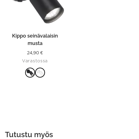
options
may
be
chosen
on
the
product
Kippo seinävalaisin
page
musta
24,90
€
Varastossa
VALITSE
VAIHTOEHDOISTA
Tutustu myös