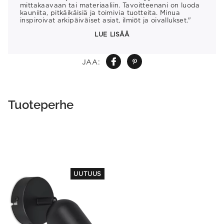
mittakaavaan tai materiaaliin. Tavoitteenani on luoda
kauniita, pitkäikäisiä ja toimivia tuotteita. Minua
inspiroivat arkipäiväiset asiat, ilmiöt ja oivallukset."
LUE LISÄÄ
JAA:
Tuoteperhe
This
UUTUUS
product
has
multiple
variants.
The