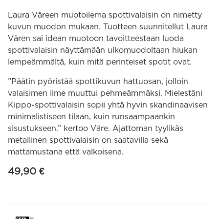
Laura Väreen muotoilema spottivalaisin on nimetty
kuvun muodon mukaan. Tuotteen suunnitellut Laura
Vären sai idean muotoon tavoitteestaan luoda
spottivalaisin näyttämään ulkomuodoltaan hiukan
lempeämmältä, kuin mitä perinteiset spotit ovat.
”Päätin pyöristää spottikuvun hattuosan, jolloin
valaisimen ilme muuttui pehmeämmäksi. Mielestäni
Kippo-spottivalaisin sopii yhtä hyvin skandinaavisen
minimalistiseen tilaan, kuin runsaampaankin
sisustukseen.” kertoo Väre. Ajattoman tyylikäs
metallinen spottivalaisin on saatavilla sekä
mattamustana että valkoisena.
49,90
€