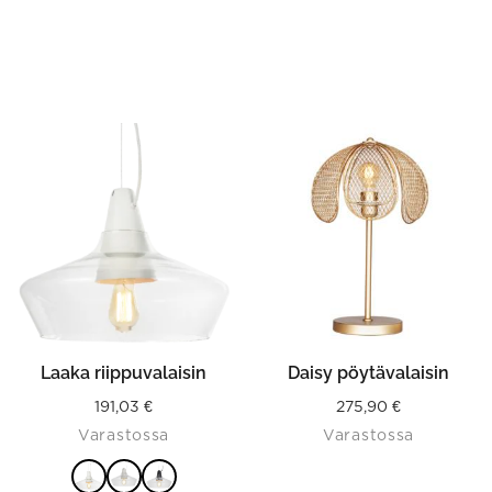
This
product
has
multiple
variants.
The
options
may
be
chosen
on
the
product
Laaka riippuvalaisin
Daisy pöytävalaisin
page
191,03
€
275,90
€
Varastossa
Varastossa