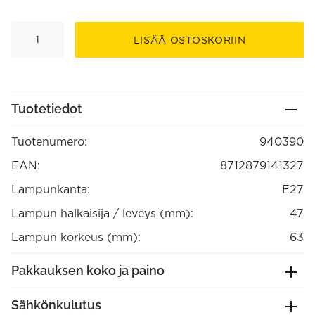
Lampunpidin
E27
LISÄÄ OSTOSKORIIN
keraaminen
Musta,
max.250V-
60W
(940390)
määrä
Tuotetiedot
Tuotenumero:
940390
EAN:
8712879141327
Lampunkanta:
E27
Lampun halkaisija / leveys (mm):
47
Lampun korkeus (mm):
63
Pakkauksen koko ja paino
Sähkönkulutus