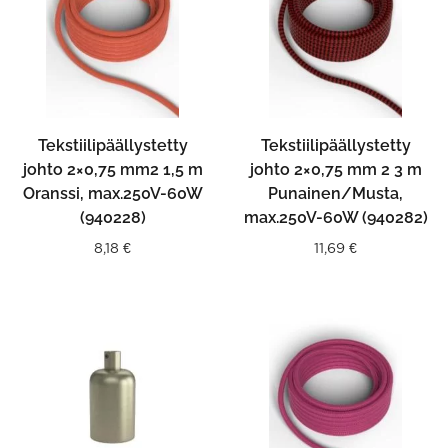
Tekstiilipäällystetty
Tekstiilipäällystetty
johto 2×0,75 mm2 1,5 m
johto 2×0,75 mm 2 3 m
Oranssi, max.250V-60W
Punainen/Musta,
(940228)
max.250V-60W (940282)
8,18
€
11,69
€