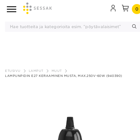
0
Siirry
sisältöön
ETUSIVU
LAMPUT
MUUT
LAMPUNPIDIN E27 KERAAMINEN MUSTA, MAX.250V-60W (940390)