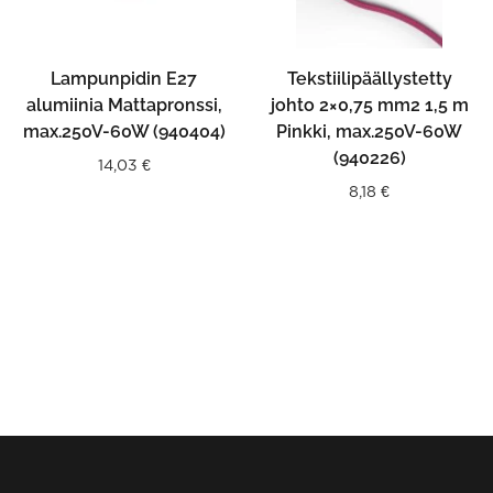
Lampunpidin E27
Tekstiilipäällystetty
alumiinia Mattapronssi,
johto 2×0,75 mm2 1,5 m
max.250V-60W (940404)
Pinkki, max.250V-60W
(940226)
14,03
€
8,18
€