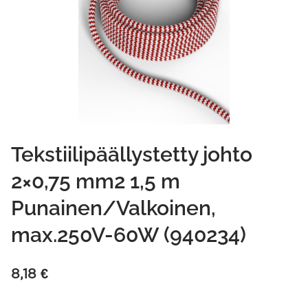
Tekstiilipäällystetty johto
2×0,75 mm2 1,5 m
Punainen/Valkoinen,
max.250V-60W (940234)
8,18
€