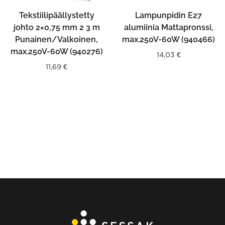
Tekstiilipäällystetty
Lampunpidin E27
johto 2×0,75 mm 2 3 m
alumiinia Mattapronssi,
Punainen/Valkoinen,
max.250V-60W (940466)
max.250V-60W (940276)
14,03
€
11,69
€