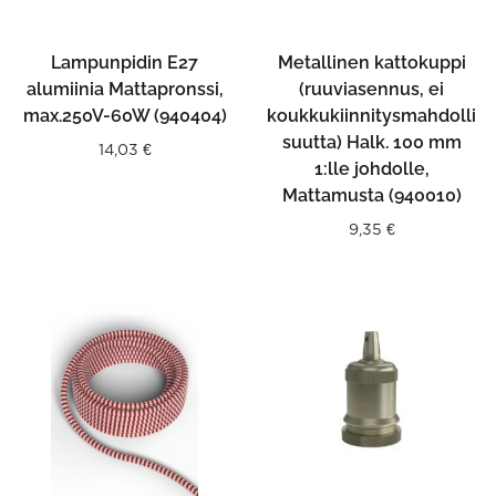
Lampunpidin E27
Metallinen kattokuppi
alumiinia Mattapronssi,
(ruuviasennus, ei
max.250V-60W (940404)
koukkukiinnitysmahdolli
suutta) Halk. 100 mm
14,03
€
1:lle johdolle,
Mattamusta (940010)
9,35
€