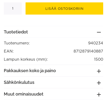
Tekstiilipäällystetty
johto
LISÄÄ OSTOSKORIIN
2x0,75
mm2
1,5
m
Punainen/Valkoinen,
max.250V-
Tuotetiedot
60W
(940234)
määrä
Tuotenumero:
940234
EAN:
8712879140887
Lampun korkeus (mm):
1500
Pakkauksen koko ja paino
Sähkönkulutus
Muut ominaisuudet