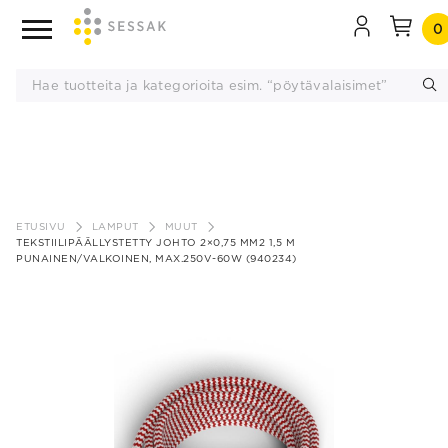
0
Siirry
sisältöön
ETUSIVU
LAMPUT
MUUT
TEKSTIILIPÄÄLLYSTETTY JOHTO 2×0,75 MM2 1,5 M
PUNAINEN/VALKOINEN, MAX.250V-60W (940234)