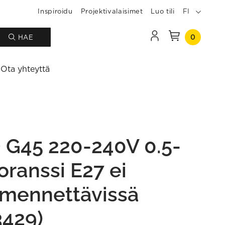
Inspiroidu
Projektivalaisimet
Luo tili
FI
0
HAE
Ota yhteyttä
 G45 220-240V 0.5-
oranssi E27 ei
mennettävissä
3429)