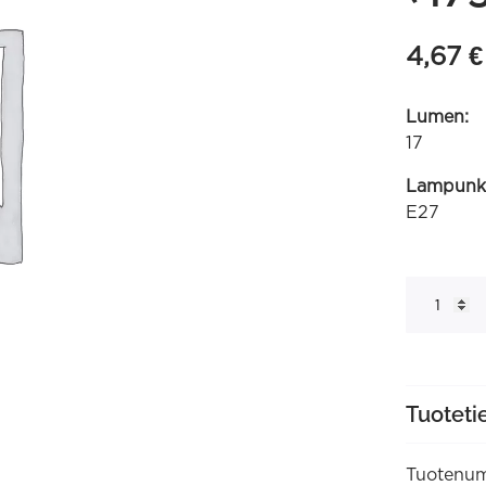
4,67
€
Lumen:
17
Lampunk
E27
LED
G45
220-
240V
0.5-
1W
oranssi
E27
Tuoteti
ei
himmennet
(473429)
määrä
Tuotenum