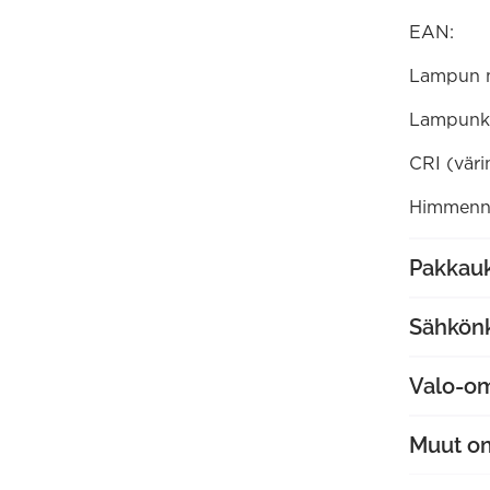
EAN:
Lampun 
Lampunk
CRI (väri
Himmenne
Pakkauk
Sähkön
Valo-o
Muut o