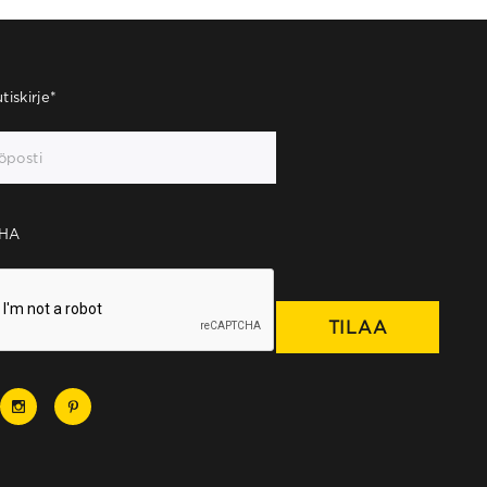
tiskirje
*
HA