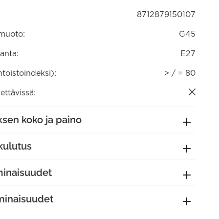
8712879150107
muoto:
G45
anta:
E27
ntoistoindeksi):
> / = 80
ttävissä:
sen koko ja paino
kulutus
minaisuudet
minaisuudet