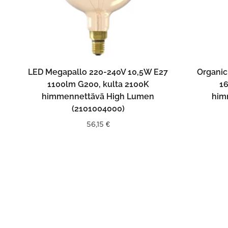
LISÄÄ OSTOSKORIIN
LED Megapallo 220-240V 10,5W E27
Organic
1100lm G200, kulta 2100K
1
himmennettävä High Lumen
him
(2101004000)
56,15
€