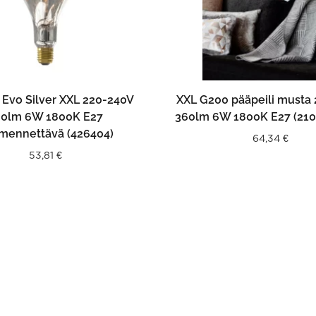
LISÄÄ OSTOSKORIIN
LISÄÄ OSTOSKORII
 Evo Silver XXL 220-240V
XXL G200 pääpeili musta
60lm 6W 1800K E27
360lm 6W 1800K E27 (21
mennettävä (426404)
64,34
€
53,81
€