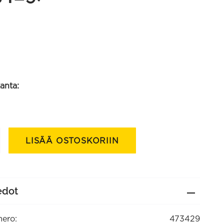
anta:
LISÄÄ OSTOSKORIIN
edot
tävissä
ero:
473429