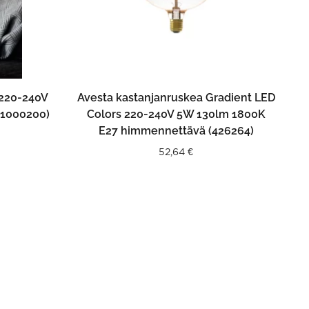
N
LISÄÄ OSTOSKORIIN
 220-240V
Avesta kastanjanruskea Gradient LED
01000200)
Colors 220-240V 5W 130lm 1800K
E27 himmennettävä (426264)
52,64
€