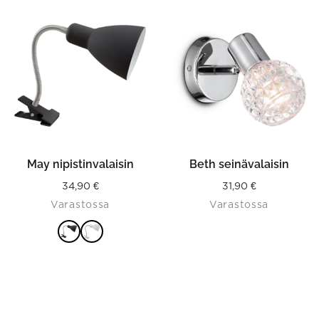
This
VAIHTOEHDOISTA
product
has
multiple
variants.
The
options
may
be
chosen
on
the
product
May nipistinvalaisin
Beth seinävalaisin
page
34,90
€
31,90
€
Varastossa
Varastossa
VALITSE
VAIHTOEHDOISTA