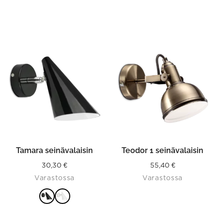
This
product
has
multiple
variants.
The
options
may
be
chosen
on
the
product
Tamara seinävalaisin
Teodor 1 seinävalaisin
page
30,30
€
55,40
€
Varastossa
Varastossa
VALITSE