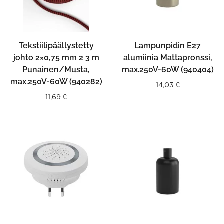
Tekstiilipäällystetty
Lampunpidin E27
johto 2×0,75 mm 2 3 m
alumiinia Mattapronssi,
Punainen/Musta,
max.250V-60W (940404)
max.250V-60W (940282)
14,03
€
11,69
€