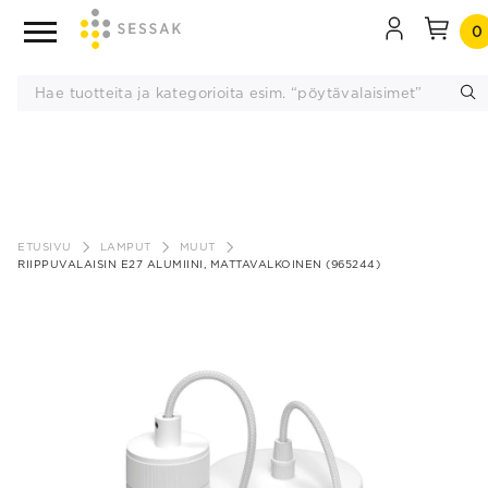
0
Siirry
sisältöön
ETUSIVU
LAMPUT
MUUT
RIIPPUVALAISIN E27 ALUMIINI, MATTAVALKOINEN (965244)