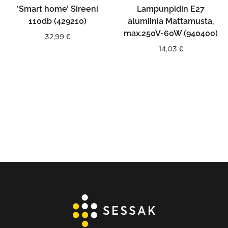
’Smart home’ Sireeni
Lampunpidin E27
110db (429210)
alumiinia Mattamusta,
max.250V-60W (940400)
32,99
€
14,03
€