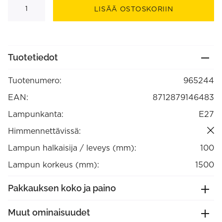
E27
LISÄÄ OSTOSKORIIN
alumiini,
mattavalkoinen
(965244)
määrä
Tuotetiedot
Tuotenumero:
965244
EAN:
8712879146483
Lampunkanta:
E27
Himmennettävissä:
Lampun halkaisija / leveys (mm):
100
Lampun korkeus (mm):
1500
Pakkauksen koko ja paino
Muut ominaisuudet