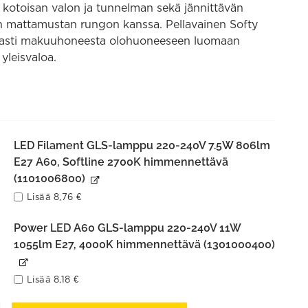
kotoisan valon ja tunnelman sekä jännittävän
n mattamustan rungon kanssa. Pellavainen Softy
easti makuuhoneesta olohuoneeseen luomaan
leisvaloa.
LED Filament GLS-lamppu 220-240V 7.5W 806lm
E27 A60, Softline 2700K himmennettävä
(1101006800)
Lisää
8,76
€
Power LED A60 GLS-lamppu 220-240V 11W
1055lm E27, 4000K himmennettävä (1301000400)
Lisää
8,18
€