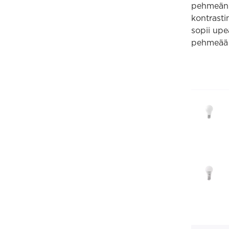
pehmeän 
kontrasti
sopii up
pehmeää y
Softy