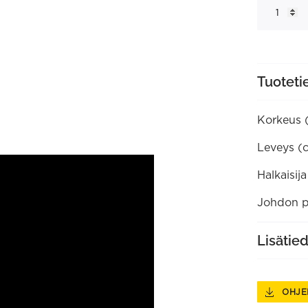
lattiavalais
määrä
Tuoteti
Korkeus 
Leveys (
Halkaisij
Johdon p
Lisätie
OHJE