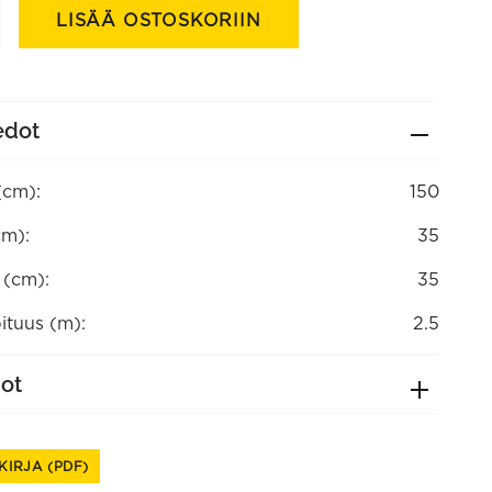
in
LISÄÄ OSTOSKORIIN
edot
(cm):
150
cm):
35
a (cm):
35
ituus (m):
2.5
dot
KIRJA (PDF)