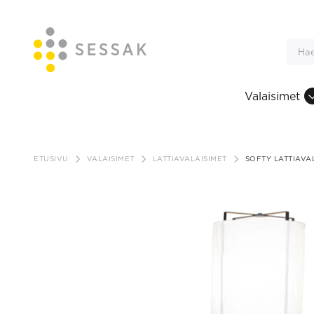
Valaisimet
Siirry
sisältöön
ETUSIVU
VALAISIMET
LATTIAVALAISIMET
SOFTY LATTIAVA