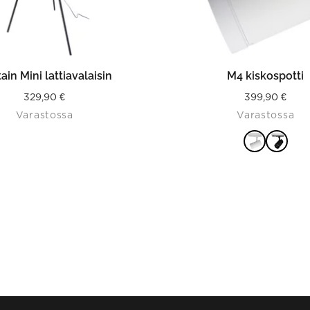
product
page
LISÄÄ OSTOSKORIIN
VALITSE VAIHTOEHDO
ain Mini lattiavalaisin
M4 kiskospotti
329,90
€
399,90
€
Varastossa
Varastossa