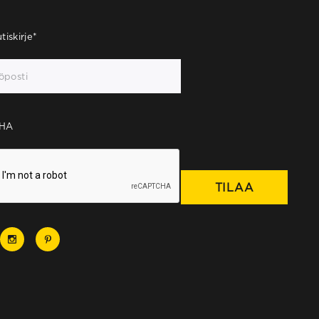
tiskirje
*
HA