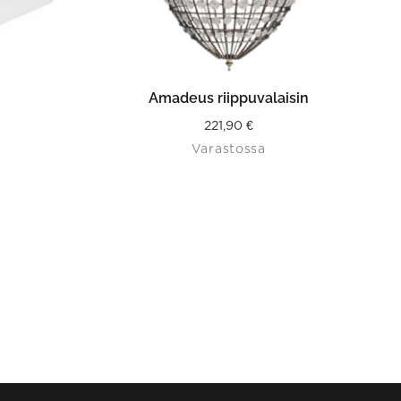
ISTA
LISÄÄ OSTOSKORIIN
Amadeus riippuvalaisin
221,90
€
Varastossa