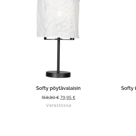
LISÄÄ OSTOSKORIIN
Softy pöytävalaisin
Softy 
Original
Current
159,90
€
79,95
€
Varastossa
price
price
was:
is:
159,90 €.
79,95 €.