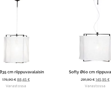
LISÄÄ OSTOSKORIIN
LISÄÄ OSTOSKORII
Ø35 cm riippuvavalaisin
Softy Ø60 cm riippuva
Original
Current
Original
176,90
€
88,45
€
291,90
€
145,95
€
Varastossa
Varastossa
price
price
price
p
was:
is:
was:
i
176,90 €.
88,45 €.
291,90 €.
1