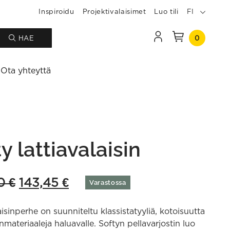
Inspiroidu
Projektivalaisimet
Luo tili
FI
0
HAE
Ota yhteyttä
y lattiavalaisin
Original
Current
90
€
143,45
€
Varastossa
price
price
aisinperhe on suunniteltu klassistatyyliä, kotoisuutta
was:
is:
nmateriaaleja haluavalle. Softyn pellavarjostin luo
286,90 €.
143,45 €.