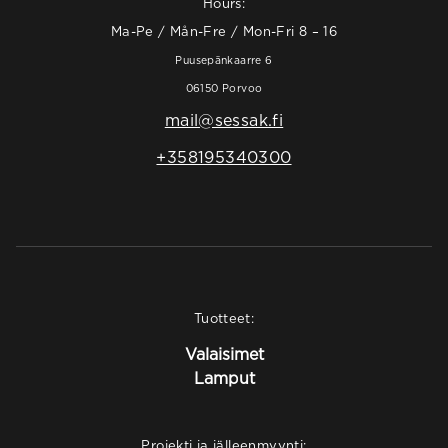
Hours:
Ma-Pe / Mån-Fre / Mon-Fri 8 – 16
Puusepänkaarre 6
06150 Porvoo
mail@sessak.fi
+358195340300
Tuotteet:
Valaisimet
Lamput
Projekti ja jälleenmyynti: