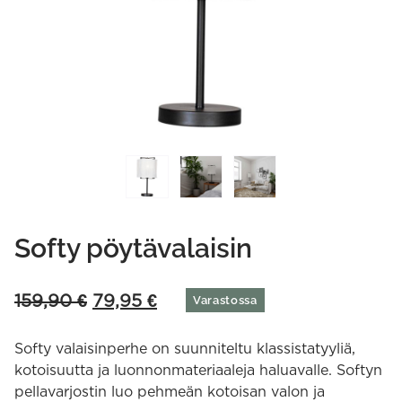
Softy pöytävalaisin
Original
Current
159,90
€
79,95
€
Varastossa
price
price
was:
is:
Softy valaisinperhe on suunniteltu klassistatyyliä,
159,90 €.
79,95 €.
kotoisuutta ja luonnonmateriaaleja haluavalle. Softyn
pellavarjostin luo pehmeän kotoisan valon ja