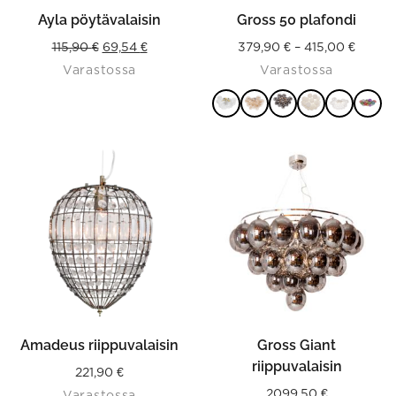
the
product
Ayla pöytävalaisin
Gross 50 plafondi
page
Original
Current
Price
115,90
€
69,54
€
379,90
€
–
415,00
€
Varastossa
Varastossa
price
price
range:
was:
is:
379,90
115,90 €.
69,54 €.
throu
VALITSE
415,00
This
VAIHTOEHDOISTA
product
has
multiple
variants.
The
options
may
be
chosen
on
the
product
Amadeus riippuvalaisin
Gross Giant
page
riippuvalaisin
221,90
€
2099,50
€
Varastossa