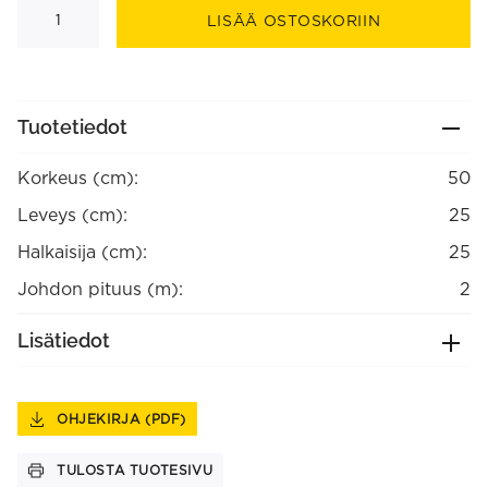
pöytävalaisin
LISÄÄ OSTOSKORIIN
määrä
Tuotetiedot
Korkeus (cm):
50
Leveys (cm):
25
Halkaisija (cm):
25
Johdon pituus (m):
2
Lisätiedot
OHJEKIRJA (PDF)
TULOSTA TUOTESIVU