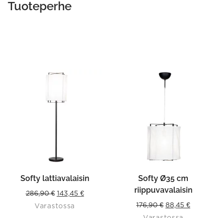
Tuoteperhe
Softy lattiavalaisin
Softy Ø35 cm
riippuvavalaisin
Original
Current
286,90
€
143,45
€
Original
Current
176,90
€
88,45
€
Varastossa
price
price
Varastossa
price
price