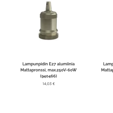
LISÄÄ OSTOSKORIIN
Lampunpidin E27 alumiinia
Lamp
Mattapronssi, max.250V-60W
Matta
(940466)
14,03
€