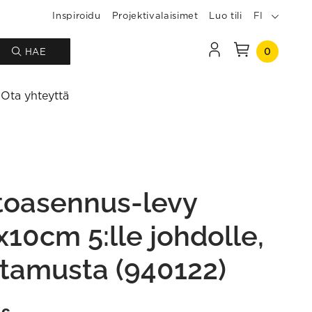
Inspiroidu
Projektivalaisimet
Luo tili
FI
0
HAE
Ota yhteyttä
toasennus-levy
x10cm 5:lle johdolle,
tamusta (940122)