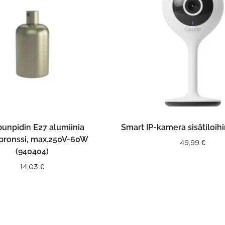
LISÄÄ OSTOSKORIIN
LISÄÄ OSTOSKORII
unpidin E27 alumiinia
Smart IP-kamera sisätiloih
pronssi, max.250V-60W
49,99
€
(940404)
14,03
€