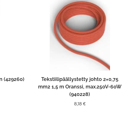
N
LISÄÄ OSTOSKORIIN
in (429260)
Tekstiilipäällystetty johto 2×0,75
mm2 1,5 m Oranssi, max.250V-60W
(940228)
8,18
€