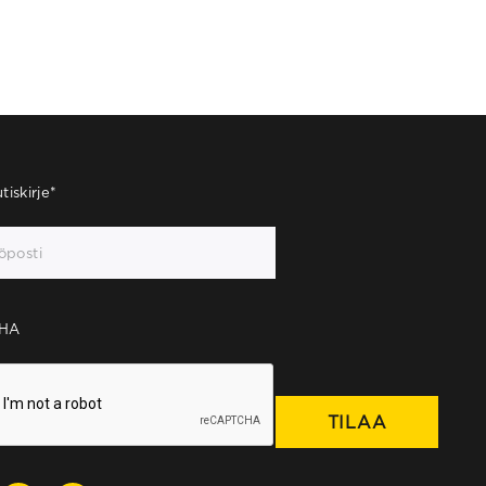
tiskirje
*
HA