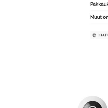
Pakkauk
Muut o
TULO