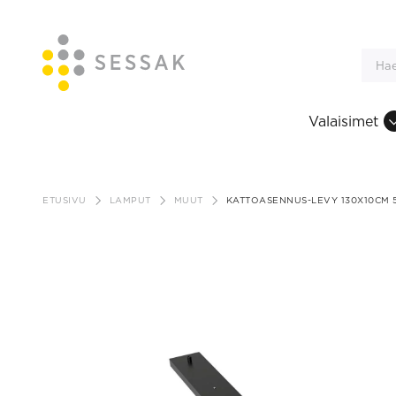
Valaisimet
Siirry
sisältöön
ETUSIVU
LAMPUT
MUUT
KATTOASENNUS-LEVY 130X10CM 5