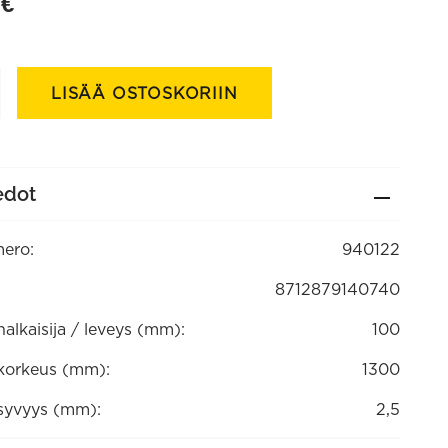
9
€
us-
LISÄÄ OSTOSKORIIN
a
edot
ero:
940122
8712879140740
lkaisija / leveys (mm):
100
orkeus (mm):
1300
yvyys (mm):
2,5