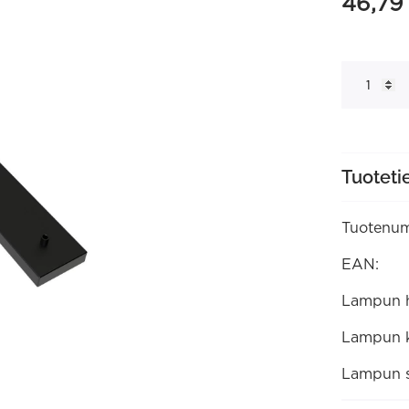
46,7
Kattoasenn
levy
130x10cm
5:lle
johdolle,
Mattamust
(940122)
määrä
Tuoteti
Tuotenum
EAN:
Lampun ha
Lampun k
Lampun s