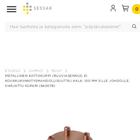
0
Siirry
sisältöön
ETUSIVU
LAMPUT
MUUT
METALLINEN KATTOKUPPI (RUUVIASENNUS, EI
KOUKKUKIINNITYSMAHDOLLISUUTTA) HALK. 100 MM 5:LLE JOHDOLLE,
HARJATTU KUPARI (940078)