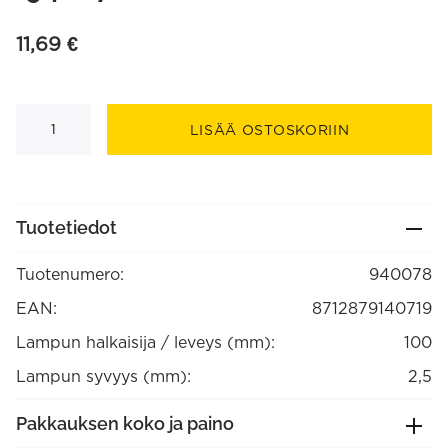
11,69
€
Metallinen
kattokuppi
LISÄÄ OSTOSKORIIN
(ruuviasennus,
ei
koukkukiinnitysmahdollisuutta)
Halk.
100
mm
Tuotetiedot
5:lle
johdolle,
Harjattu
Tuotenumero:
940078
kupari
(940078)
määrä
EAN:
8712879140719
Lampun halkaisija / leveys (mm):
100
Lampun syvyys (mm):
2,5
Pakkauksen koko ja paino