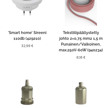
’Smart home’ Sireeni
Tekstiilipäällystetty
110db (429210)
johto 2×0,75 mm2 1,5 m
Punainen/Valkoinen,
32,99
€
max.250V-60W (940234)
8,18
€