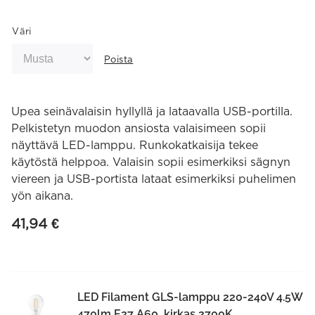
Väri
Poista
Upea seinävalaisin hyllyllä ja lataavalla USB-portilla.
Pelkistetyn muodon ansiosta valaisimeen sopii
näyttävä LED-lamppu. Runkokatkaisija tekee
käytöstä helppoa. Valaisin sopii esimerkiksi sägnyn
viereen ja USB-portista lataat esimerkiksi puhelimen
yön aikana.
41,94
€
LED Filament GLS-lamppu 220-240V 4.5W
470lm E27 A60, kirkas 2700K