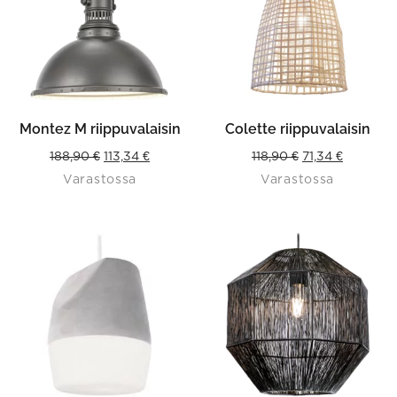
Montez M riippuvalaisin
Colette riippuvalaisin
Original
Current
Original
Current
188,90
€
113,34
€
118,90
€
71,34
€
Varastossa
Varastossa
price
price
price
price
was:
is:
was:
is:
188,90 €.
113,34 €.
118,90 €.
71,34 €.