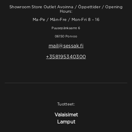
Showroom Store Outlet Avoinna / Öppettider / Opening
Hours:
Ma-Pe / Mån-Fre / Mon-Fri 8 – 16
Puusepänkaarre 6
06150 Porvoo
mail@sessak.fi
+358195340300
Tuotteet:
Valaisimet
Lamput