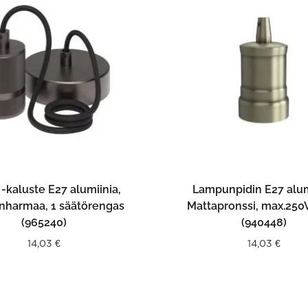
LISÄÄ OSTOSKORIIN
LISÄÄ OSTOSKORII
 -kaluste E27 alumiinia,
Lampunpidin E27 alum
tinharmaa, 1 säätörengas
Mattapronssi, max.25
(965240)
(940448)
14,03
€
14,03
€