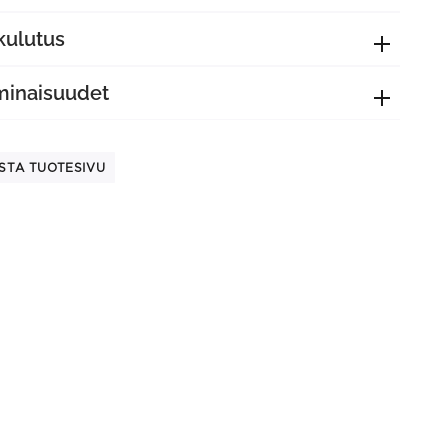
kulutus
minaisuudet
STA TUOTESIVU