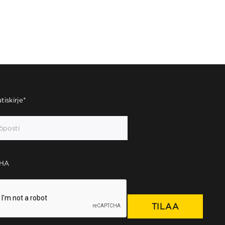
tiskirje
*
HA