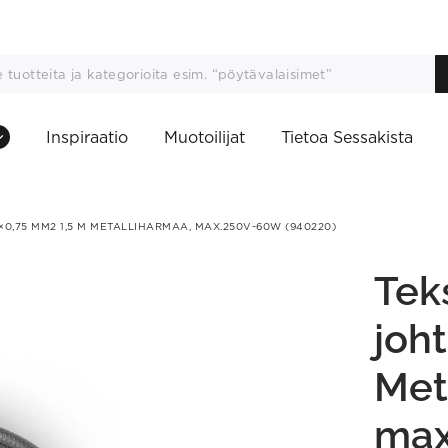
Inspiraatio
Muotoilijat
Tietoa Sessakista
×0,75 MM2 1,5 M METALLIHARMAA, MAX.250V-60W (940220)
Teks
joh
Met
max