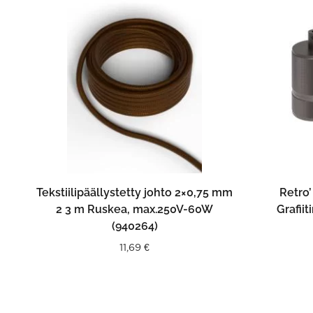
LISÄÄ OSTOSKORIIN
Tekstiilipäällystetty johto 2×0,75 mm
Retro’
2 3 m Ruskea, max.250V-60W
Grafii
(940264)
11,69
€