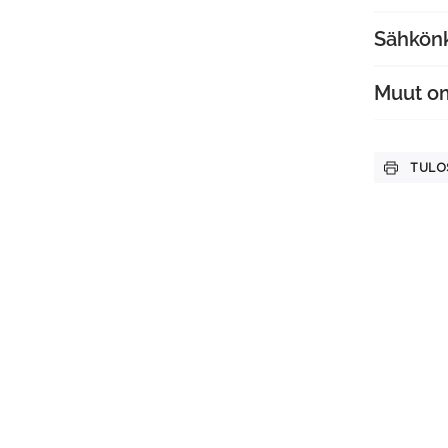
Sähkön
Muut o
TULO