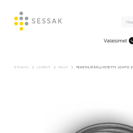
Valaisimet
Siirry
sisältöön
ETUSIVU
LAMPUT
MUUT
TEKSTIILIPÄÄLLYSTETTY JOHTO 2