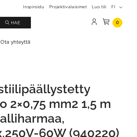
Inspiroidu
Projektivalaisimet
Luo tili
FI
0
HAE
Ota yhteyttä
tiilipäällystetty
to 2×0,75 mm2 1,5 m
alliharmaa,
.250V-60W (940220)