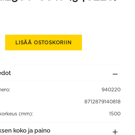
llystetty
LISÄÄ OSTOSKORIIN
maa,
edot
ero:
940220
8712879140818
orkeus (mm):
1500
sen koko ja paino