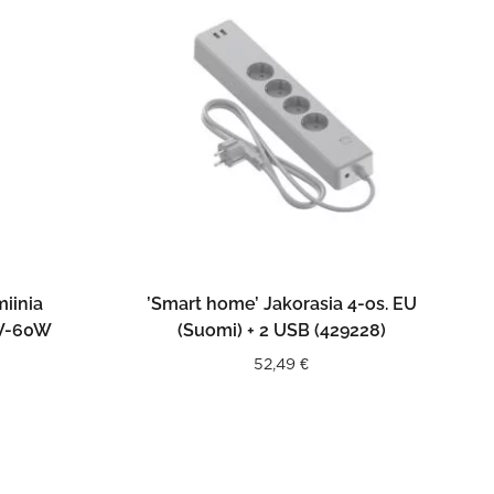
N
LISÄÄ OSTOSKORIIN
iinia
’Smart home’ Jakorasia 4-os. EU
0V-60W
(Suomi) + 2 USB (429228)
52,49
€