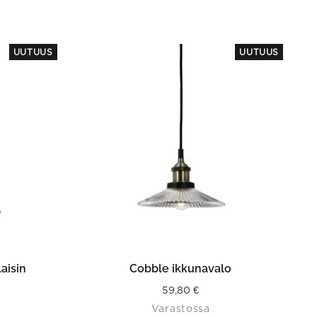
UUTUUS
UUTUUS
N
LISÄÄ OSTOSKORIIN
aisin
Cobble ikkunavalo
59,80
€
Varastossa