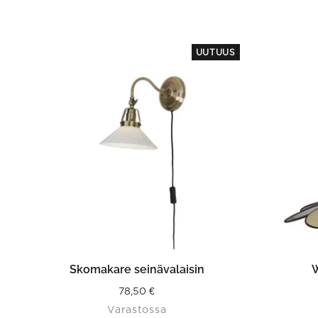
UUTUUS
LISÄÄ OSTOSKORIIN
Skomakare seinävalaisin
W
78,50
€
Varastossa