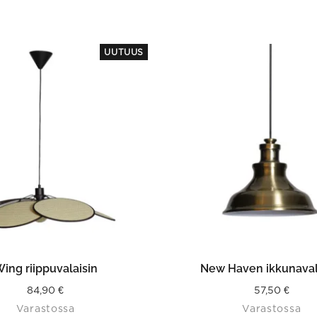
UUTUUS
LISÄÄ OSTOSKORIIN
LISÄÄ OSTOSKORII
ing riippuvalaisin
New Haven ikkunaval
84,90
€
57,50
€
Varastossa
Varastossa