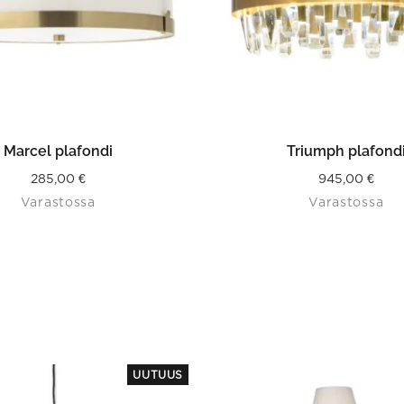
LISÄÄ OSTOSKORIIN
LISÄÄ OSTOSKORII
Marcel plafondi
Triumph plafond
285,00
€
945,00
€
Varastossa
Varastossa
This
This
UUTUUS
product
product