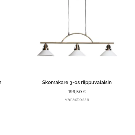
ISTA
LISÄÄ OSTOSKORIIN
n
Skomakare 3-os riippuvalaisin
199,50
€
Varastossa