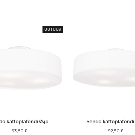
UUTUUS
LISÄÄ OSTOSKORIIN
LISÄÄ OSTOSKORII
do kattoplafondi Ø40
Sendo kattoplafondi
63,80
€
92,50
€