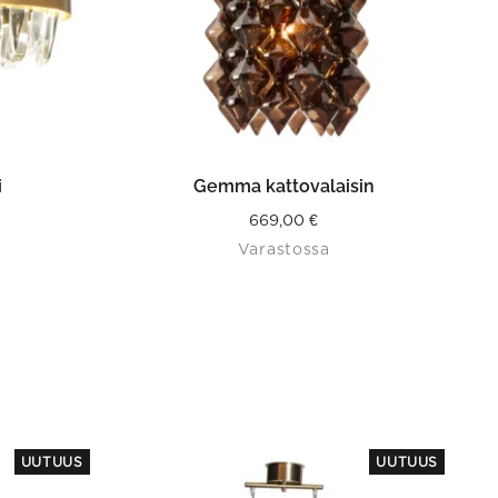
N
LISÄÄ OSTOSKORIIN
i
Gemma kattovalaisin
669,00
€
Varastossa
UUTUUS
UUTUUS