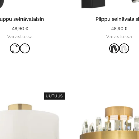
ITSE VAIHTOEHDOISTA
VALITSE VAIHTOEHDO
uppu seinävalaisin
Piippu seinävalais
48,90
€
48,90
€
Varastossa
Varastossa
UUTUUS