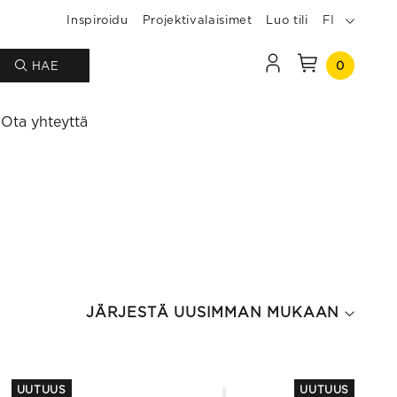
Inspiroidu
Projektivalaisimet
Luo tili
FI
0
HAE
Ota yhteyttä
UUTUUS
UUTUUS