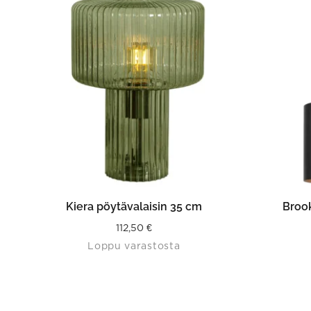
LISÄÄ OSTOSKORIIN
Kiera pöytävalaisin 35 cm
Brook
112,50
€
Loppu varastosta