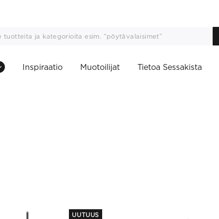
Inspiraatio
Muotoilijat
Tietoa Sessakista
This
UUTUUS