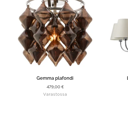
LISÄÄ OSTOSKORIIN
VAL
Gemma plafondi
479,00
€
Varastossa