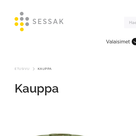
Valaisimet
Siirry
sisältöön
ETUSIVU
KAUPPA
Kauppa