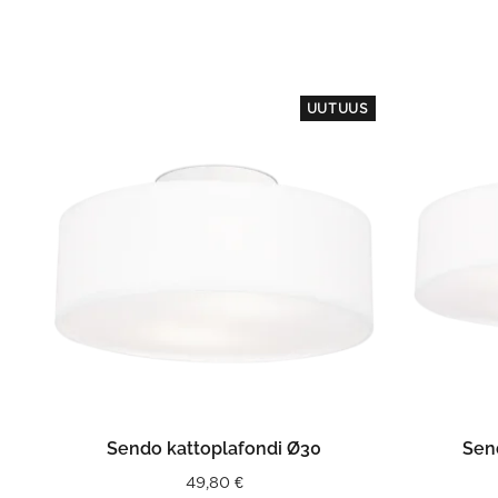
UUTUUS
LISÄÄ OSTOSKORIIN
Sendo kattoplafondi Ø30
Sen
49,80
€