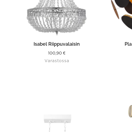
LISÄÄ OSTOSKORIIN
Isabel Riippuvalaisin
Pla
100,90
€
Varastossa