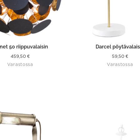
LISÄÄ OSTOSKORIIN
LISÄÄ OSTOSKORII
net 50 riippuvalaisin
Darcel pöytävalais
459,50
€
59,50
€
Varastossa
Varastossa