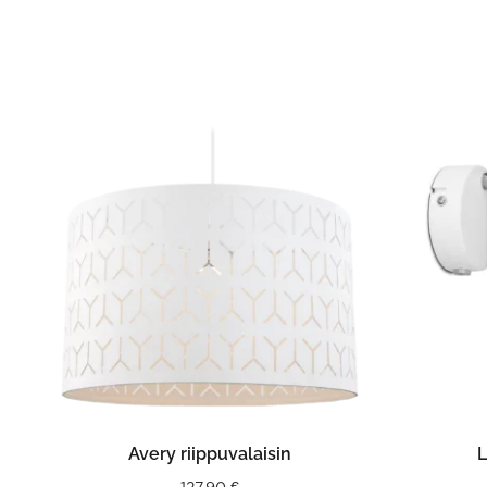
LISÄÄ OSTOSKORIIN
Avery riippuvalaisin
L
127,90
€