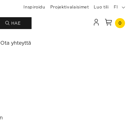
Inspiroidu
Projektivalaisimet
Luo tili
FI
0
HAE
Ota yhteyttä
an