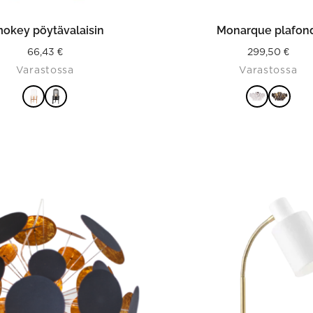
ITSE VAIHTOEHDOISTA
VALITSE VAIHTOEHDO
okey pöytävalaisin
Monarque plafon
66,43
€
299,50
€
Varastossa
Varastossa