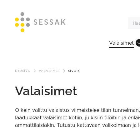
Valaisimet
Siirry
sisältöön
ETUSIVU
VALAISIMET
SIVU 5
Valaisimet
Oikein valittu valaistus viimeistelee tilan tunnelman
laadukkaat valaisimet kotiin, julkisiin tiloihin ja eril
ammattilaisiakin. Tutustu kattavaan valikoimaan ja lö