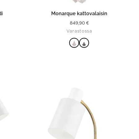
ISTA
VALITSE VAIHTOEHDOISTA
di
Monarque kattovalaisin
849,90
€
Varastossa