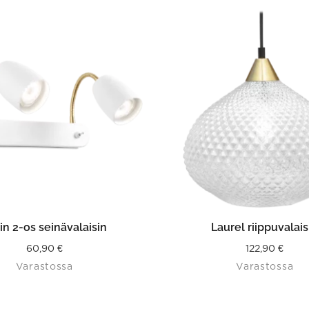
LISÄÄ OSTOSKORIIN
LISÄÄ OSTOSKORII
in 2-os seinävalaisin
Laurel riippuvalais
60,90
€
122,90
€
Varastossa
Varastossa