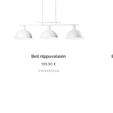
LISÄÄ OSTOSKORIIN
Bell riippuvalaisin
199,90
€
Varastossa