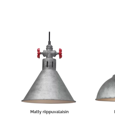
LISÄÄ OSTOSKORIIN
Matty riippuvalaisin