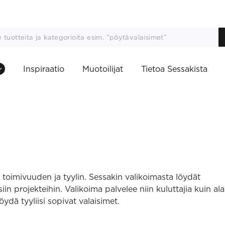
Inspiraatio
Muotoilijat
Tietoa Sessakista
, toimivuuden ja tyylin. Sessakin valikoimasta löydät
aisiin projekteihin. Valikoima palvelee niin kuluttajia kuin al
ydä tyyliisi sopivat valaisimet.