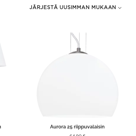
N
LISÄÄ OSTOSKORIIN
n
Aurora 25 riippuvalaisin
64,90
€