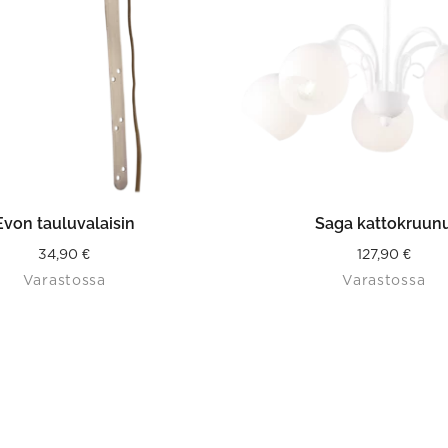
LISÄÄ OSTOSKORIIN
LISÄÄ OSTOSKORII
Evon tauluvalaisin
Saga kattokruun
34,90
€
127,90
€
Varastossa
Varastossa